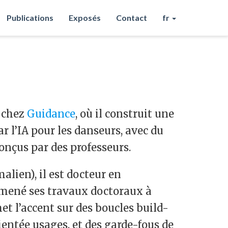
Publications
Exposés
Contact
fr
 chez
Guidance
, où il construit une
r l’IA pour les danseurs, avec du
onçus par des professeurs.
lien), il est docteur en
 mené ses travaux doctoraux à
met l’accent sur des boucles build-
entée usages, et des garde-fous de